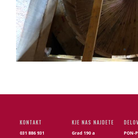
KONTAKT
KJE NAS NAJDETE
DELO
031 886 931
Grad 190 a
PON-P