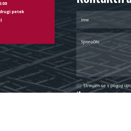
6:00
drugi petek
)
Strinjam se s pogoji u