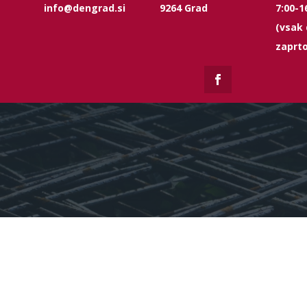
info@dengrad.si
9264 Grad
7:00-1
(vsak 
zaprto