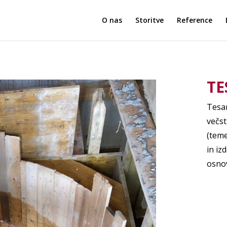
O nas
Storitve
Reference
TE
Tesar
večst
(teme
in iz
osnov