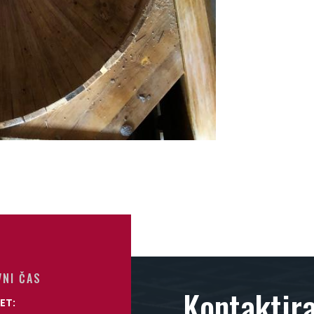
VNI ČAS
Kontaktira
ET: